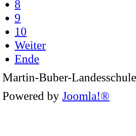
8
9
10
Weiter
Ende
Martin-Buber-Landesschul
Powered by
Joomla!®